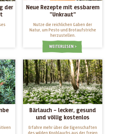
g der
Neue Rezepte mit essbarem
lt
"Unkraut"
ses
Nutze die reichlichen Gaben der
Natur, um Pesto und Brotaufstriche
herzustellen.
WEITERLESEN
mbe
Bärlauch – lecker, gesund
und völlig kostenlos
erhältlich
itiven
Erfahre mehr über die Eigenschaften
des wilden Knoblauchs aus der freien