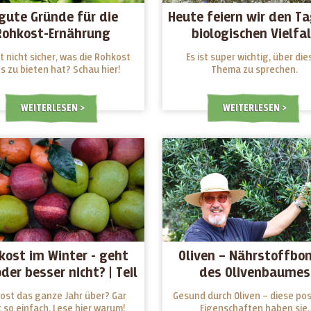
gute Gründe für die
Heute feiern wir den Ta
Rohkost-Ernährung
biologischen Vielfa
t nicht sicher, was die Rohkost
Es ist super wichtig, über die
es zu bieten hat? Schau hier!
Thema zu sprechen.
WEITERLESEN
WEITERLESEN
kost im Winter - geht
Oliven – Nährstoffbo
der besser nicht? | Teil
des Olivenbaumes
2
ost das ganze Jahr über? Gar
Gesund durch Oliven – diese pos
t so einfach. Lese hier warum!
Eigenschaften haben sie.