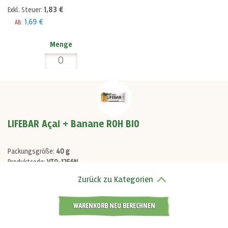
1,83 €
Exkl. Steuer:
1,69 €
AB:
Menge
LIFEBAR Açai + Banane ROH BIO
Packungsgröße:
40 g
Produktcode:
VT0-1256N
5+ Stück auf Lager
Zurück zu Kategorien
1,99 €
WARENKORB NEU BERECHNEN
1,83 €
Exkl. Steuer:
1,69 €
AB: