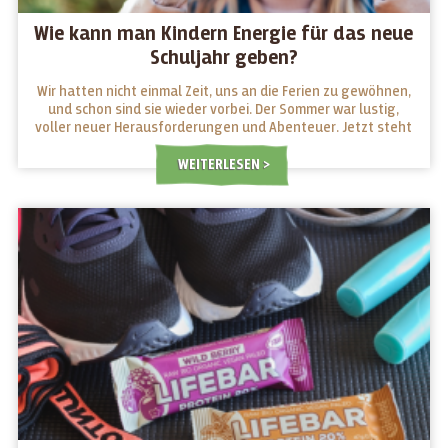
Wie kann man Kindern Energie für das neue
Schuljahr geben?
Wir hatten nicht einmal Zeit, uns an die Ferien zu gewöhnen,
und schon sind sie wieder vorbei. Der Sommer war lustig,
voller neuer Herausforderungen und Abenteuer. Jetzt steht
ein neues Schuljahr vor der Tür, für Jung und Alt. Welche
Snacks geben ihnen Energie für die Schule und welche
WEITERLESEN
machen sie müde?