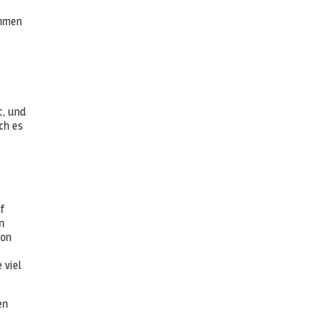
ammen
c, und
ch es
uf
n
von
 viel
en