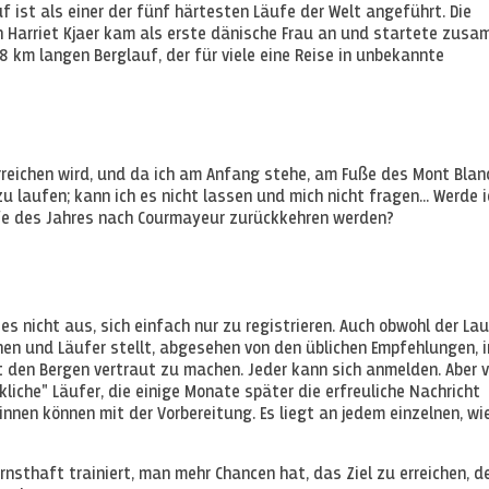
uf ist als einer der fünf härtesten Läufe der Welt angeführt. Die
n Harriet Kjaer kam als erste dänische Frau an und startete zus
 km langen Berglauf, der für viele eine Reise in unbekannte
erreichen wird, und da ich am Anfang stehe, am Fuße des Mont Blan
u laufen; kann ich es nicht lassen und mich nicht fragen... Werde i
ufe des Jahres nach Courmayeur zurückkehren werden?
s nicht aus, sich einfach nur zu registrieren. Auch obwohl der La
nen und Läufer stellt, abgesehen von den üblichen Empfehlungen, i
t den Bergen vertraut zu machen. Jeder kann sich anmelden. Aber 
iche" Läufer, die einige Monate später die erfreuliche Nachricht
nnen können mit der Vorbereitung. Es liegt an jedem einzelnen, wie
rnsthaft trainiert, man mehr Chancen hat, das Ziel zu erreichen, d