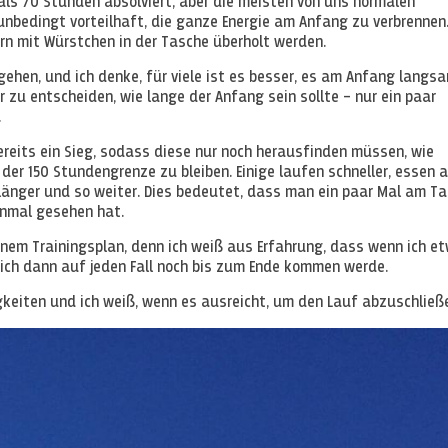
 als 70 Stunden absolviert, aber die meisten von uns normalen
 unbedingt vorteilhaft, die ganze Energie am Anfang zu verbrennen
ern mit Würstchen in der Tasche überholt werden.
ehen, und ich denke, für viele ist es besser, es am Anfang langs
 zu entscheiden, wie lange der Anfang sein sollte – nur ein paar
.
ereits ein Sieg, sodass diese nur noch herausfinden müssen, wie
er 150 Stundengrenze zu bleiben. Einige laufen schneller, essen 
 länger und so weiter. Dies bedeutet, dass man ein paar Mal am T
einmal gesehen hat.
inem Trainingsplan, denn ich weiß aus Erfahrung, dass wenn ich e
 ich dann auf jeden Fall noch bis zum Ende kommen werde.
gkeiten und ich weiß, wenn es ausreicht, um den Lauf abzuschließ