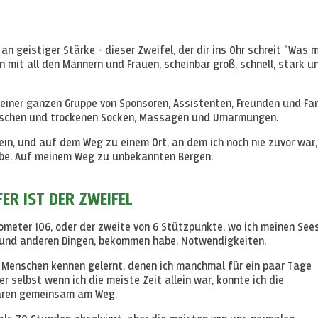
 an geistiger Stärke - dieser Zweifel, der dir ins Ohr schreit "Was 
n mit all den Männern und Frauen, scheinbar groß, schnell, stark u
 einer ganzen Gruppe von Sponsoren, Assistenten, Freunden und Fam
flaschen und trockenen Socken, Massagen und Umarmungen.
lein, und auf dem Weg zu einem Ort, an dem ich noch nie zuvor war,
habe. Auf meinem Weg zu unbekannten Bergen.
ER IST DER ZWEIFEL
ilometer 106, oder der zweite von 6 Stützpunkte, wo ich meinen See
n und anderen Dingen, bekommen habe. Notwendigkeiten.
 Menschen kennen gelernt, denen ich manchmal für ein paar Tage
r selbst wenn ich die meiste Zeit allein war, konnte ich die
 waren gemeinsam am Weg.