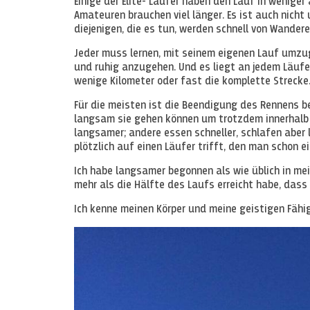
Einige der Elite- Läufer haben den Lauf in weniger
Amateuren brauchen viel länger. Es ist auch nicht
diejenigen, die es tun, werden schnell von Wander
Jeder muss lernen, mit seinem eigenen Lauf umzug
und ruhig anzugehen. Und es liegt an jedem Läufer
wenige Kilometer oder fast die komplette Strecke
Für die meisten ist die Beendigung des Rennens b
langsam sie gehen können um trotzdem innerhalb d
langsamer; andere essen schneller, schlafen aber
plötzlich auf einen Läufer trifft, den man schon 
Ich habe langsamer begonnen als wie üblich in me
mehr als die Hälfte des Laufs erreicht habe, dass
Ich kenne meinen Körper und meine geistigen Fähi