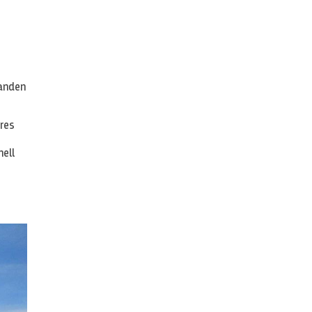
handen
eres
nell