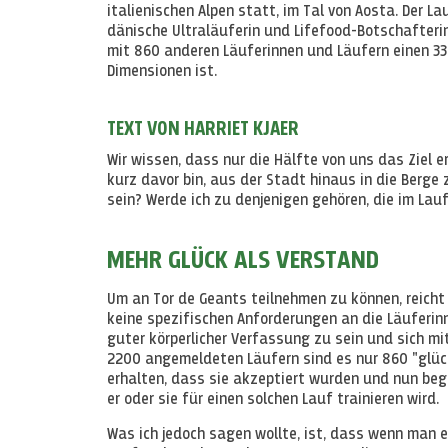
italienischen Alpen statt, im Tal von Aosta. Der La
dänische Ultraläuferin und Lifefood-Botschafteri
mit 860 anderen Läuferinnen und Läufern einen 338
Dimensionen ist.
TEXT VON HARRIET KJAER
Wir wissen, dass nur die Hälfte von uns das Ziel 
kurz davor bin, aus der Stadt hinaus in die Berge z
sein? Werde ich zu denjenigen gehören, die im La
MEHR GLÜCK ALS VERSTAND
Um an Tor de Geants teilnehmen zu können, reicht e
keine spezifischen Anforderungen an die Läuferin
guter körperlicher Verfassung zu sein und sich mi
2200 angemeldeten Läufern sind es nur 860 "glückl
erhalten, dass sie akzeptiert wurden und nun begi
er oder sie für einen solchen Lauf trainieren wird.
Was ich jedoch sagen wollte, ist, dass wenn man e