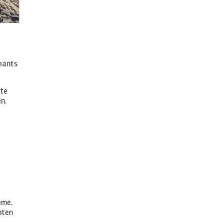
Geants
tte
n.
N
eme.
nten