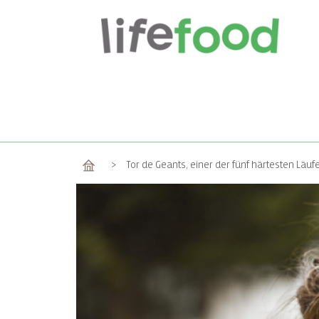
Home
>
Tor de Geants, einer der fünf härtesten Läuf