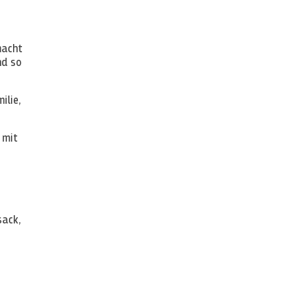
macht
nd so
ilie,
 mit
sack,