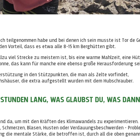
 ich teilgenommen habe und bei denen ich sein musste ist Tor de 
en Vorteil, dass es etwa alle 8-15 km Berghütten gibt.
zu viel Strecke zu meistern ist, bis eine warme Mahlzeit, eine Hü
Sonne, das kann für manche eine ebenso große Herausforderung sei
nterstützung in den Stützpunkten, die man als Zelte vorfindet,
hshäuser, die extra aufgestellt wurden mit dem Hubschrauber.
 STUNDEN LANG, WAS GLAUBST DU, WAS DAN
ind da, um mit den Kräften des Klimawandels zu experimentieren.
l, Schmerzen, Blasen, Husten oder Verdauungsbeschwerden - Probl
ng die mentale Stärke, die betroffen ist, durch all die oben genan