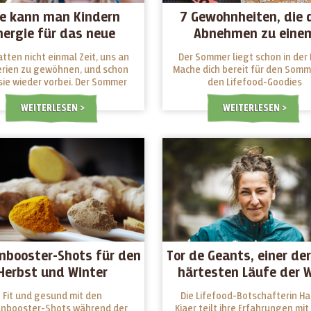
e kann man Kindern
7 Gewohnheiten, die 
nergie für das neue
Abnehmen zu eine
Schuljahr geben?
Kinderspiel machen
atten nicht einmal Zeit, uns an
Der Sommer liegt schon in der 
erien zu gewöhnen, und schon
Mache dich bereit für den Somm
sie wieder vorbei. Der Sommer
den Lifefood-Goodies
war lustig, voller neuer
sforderungen und Abenteuer.
WEITERLESEN
WEITERLESEN
 steht ein neues Schuljahr vor
Tür, für Jung und Alt. Welche
s geben ihnen Energie für die
 und welche machen sie müde?
booster-Shots für den
Tor de Geants, einer de
Herbst und Winter
härtesten Läufe der 
Fit und gesund mit den
Die Lifefood-Botschafterin Ha
nbooster-Shots während der
Kjaer teilt ihre Erfahrungen mit