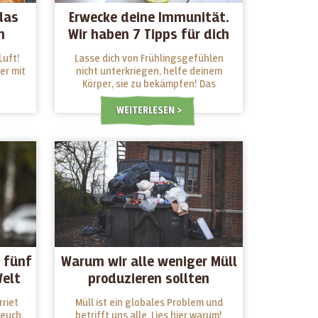
das
Erwecke deine Immunität.
m
Wir haben 7 Tipps für dich
!
Luft!
Lasse dich von Frühlingsgefühlen
er mit
nicht unterkriegen, helfe deinem
Körper, sie zu bekämpfen! Das
Rezept ist einfach...
WEITERLESEN
r fünf
Warum wir alle weniger Müll
Welt
produzieren sollten
rriet
Müll ist ein globales Problem und
 euch.
betrifft uns alle. Lies hier warum!