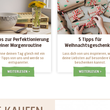
ps zur Perfektionierung
5 Tipps für
einer Morgenroutine
Weihnachtsgeschenk
Glücklich und gesu
nne deinen Tag gleich mit ein
Lass dich von uns inspirieren, w
Schenken
 Tipps von uns und werde so
deine Liebsten auf besondere 
entspannter.
beschenken kannst.
WEITERLESEN
WEITERLESEN