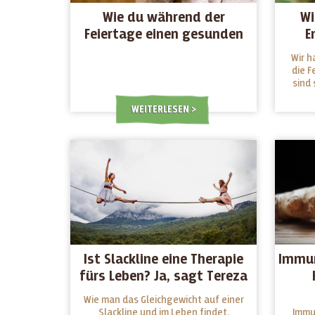
Wie du während der
Wi
Feiertage einen gesunden
E
Lebensstil beibehältst
Wir h
die F
sind 
Herau
WEITERLESEN
Jetzt
der 
Snack
Schule
Ist Slackline eine Therapie
Immun
fürs Leben? Ja, sagt Tereza
Panochová
Wie man das Gleichgewicht auf einer
Slackline und im Leben findet.
Immu