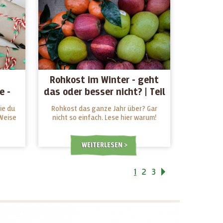
Rohkost im Winter - geht
e -
das oder besser nicht? | Teil
nd
2
ie du
Rohkost das ganze Jahr über? Gar
Weise
nicht so einfach. Lese hier warum!
WEITERLESEN
1
2
3
Vor