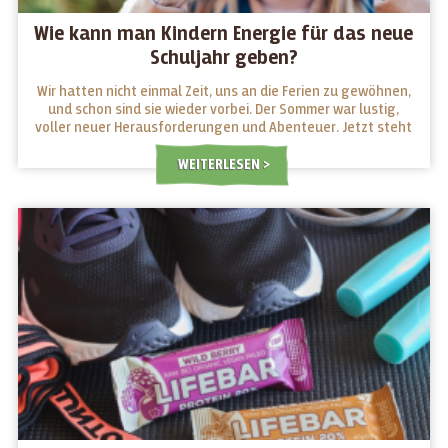
Wie kann man Kindern Energie für das neue
Schuljahr geben?
Wir hatten nicht einmal Zeit, uns an die Ferien zu gewöhnen,
und schon sind sie wieder vorbei. Der Sommer war lustig,
voller neuer Herausforderungen und Abenteuer. Jetzt steht
ein neues Schuljahr vor der Tür, für Jung und Alt. Welche
Snacks geben ihnen Energie für die Schule und welche
WEITERLESEN
machen sie müde?