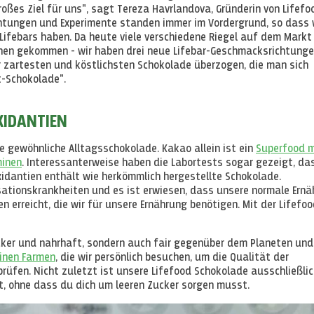
es Ziel für uns", sagt Tereza Havrlandova, Gründerin von Lifefo
htungen und Experimente standen immer im Vordergrund, so dass 
ifebars haben. Da heute viele verschiedene Riegel auf dem Markt
ionen gekommen - wir haben drei neue Lifebar-Geschmacksrichtung
r zartesten und köstlichsten Schokolade überzogen, die man sich
t-Schokolade".
XIDANTIEN
ne gewöhnliche Alltagsschokolade. Kakao allein ist ein
Superfood m
minen
. Interessanterweise haben die Labortests sogar gezeigt, da
xidantien enthält wie herkömmlich hergestellte Schokolade.
isationskrankheiten und es ist erwiesen, dass unsere normale Ern
n erreicht, die wir für unsere Ernährung benötigen. Mit der Lifefoo
ecker und nahrhaft, sondern auch fair gegenüber dem Planeten und
inen Farmen
, die wir persönlich besuchen, um die Qualität der
rüfen. Nicht zuletzt ist unsere Lifefood Schokolade ausschließlic
t, ohne dass du dich um leeren Zucker sorgen musst.