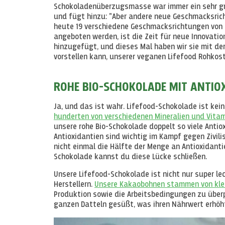
Schokoladenüberzugsmasse war immer ein sehr groß
und fügt hinzu: "Aber andere neue Geschmacksric
heute 19 verschiedene Geschmacksrichtungen von L
angeboten werden, ist die Zeit für neue Innovat
hinzugefügt, und dieses Mal haben wir sie mit de
vorstellen kann, unserer veganen Lifefood Rohkos
ROHE BIO-SCHOKOLADE MIT ANTIO
Ja, und das ist wahr. Lifefood-Schokolade ist kei
hunderten von verschiedenen Mineralien und Vita
unsere rohe Bio-Schokolade doppelt so viele Antio
Antioxidantien sind wichtig im Kampf gegen Zivil
nicht einmal die Hälfte der Menge an Antioxidantie
Schokolade kannst du diese Lücke schließen.
Unsere Lifefood-Schokolade ist nicht nur super l
Herstellern.
Unsere Kakaobohnen stammen von kle
Produktion sowie die Arbeitsbedingungen zu überp
ganzen Datteln gesüßt, was ihren Nährwert erhöh