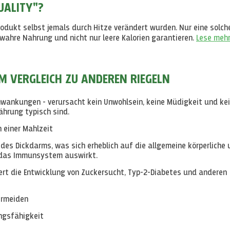
UALITY"?
odukt selbst jemals durch Hitze verändert wurden. Nur eine solch
ahre Nahrung und nicht nur leere Kalorien garantieren.
Lese meh
IM VERGLEICH ZU ANDEREN RIEGELN
ankungen - verursacht kein Unwohlsein, keine Müdigkeit und ke
ährung typisch sind.
h einer Mahlzeit
des Dickdarms, was sich erheblich auf die allgemeine körperliche
 das Immunsystem auswirkt.
ert die Entwicklung von Zuckersucht, Typ-2-Diabetes und anderen
ermeiden
ungsfähigkeit