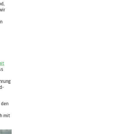
od,
wir
en
it
ss
ährung
d-
 den
h mit