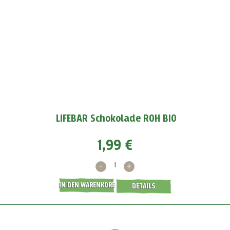
Wie machen wir unsere Rawsage? Ein pikanter
Snack
Ein Geheimnis, das wir hiermit lüften. Zeit spielt hierbei eine
große Rolle.
WEITERLESEN >
LIFEBAR Schokolade ROH BIO
1,99 €
-
+
IN DEN WARENKORB
DETAILS