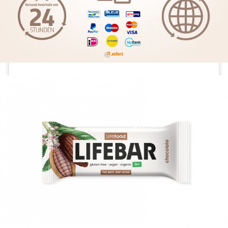
Die etwas andere Macadamia-Farm
Lass uns Kenia besuchen, wo Macadamianüsse für dich mit
Sorgfalt und im Einklang mit der Natur angebaut werden.
WEITERLESEN >