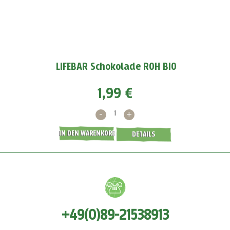
Der beste Müll ist der, der gar nicht erst entsteht. Lese hier
mehr!
WEITERLESEN >
LIFEBAR Schokolade ROH BIO
1,99 €
-
+
IN DEN WARENKORB
DETAILS
+49(0)89-21538913