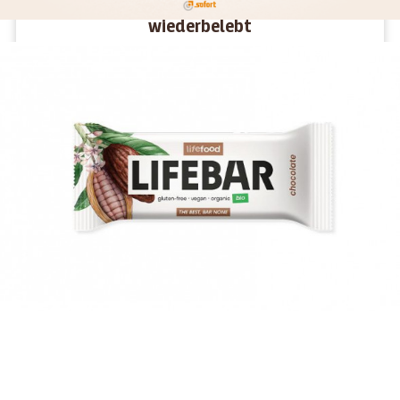
Wie Lifefood alte Industrie-Fläche
wiederbelebt
Es macht mehr Sinn, leerstehenden Raum wiederzubeleben,
als eine unbenutzte Fläche neu zu bebauen.
WEITERLESEN >
5 Lifefood Superfoods zum Schutz vor