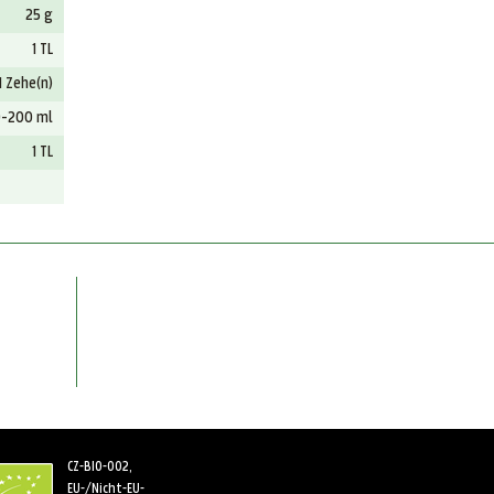
25 g
1 TL
1 Zehe(n)
0-200 ml
1 TL
CZ-BIO-002,
EU-/Nicht-EU-