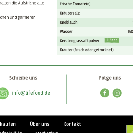
alten die Aufstriche alle
frische Tomate(n)
Kräutersalz
eichen und garnieren.
Knoblauch
Wasser
15
E-Shop
Gerstengrassaftpulver
Kräuter (frisch oder getrocknet)
Schreibe uns
Folge uns
info@lifefood.de
nkaufen
Über uns
Kontakt