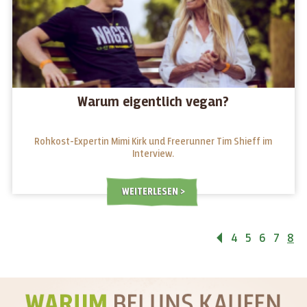
Warum eigentlich vegan?
Rohkost-Expertin Mimi Kirk und Freerunner Tim Shieff im
Interview.
WEITERLESEN
4
5
6
7
8
Zurück