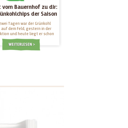
t vom Bauernhof zu dir:
rünkohlchips der Saison
sind da!
zwei Tagen war der Grünkohl
 auf dem Feld, gestern in der
ktion und heute liegt er schon
inen Händen - die frischesten
ohlchips, die du finden kannst.
WEITERLESEN