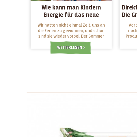
Wie kann man Kindern
Direk
Energie für das neue
Die G
Schuljahr geben?
Wir hatten nicht einmal Zeit, uns an
Vor 
die Ferien zu gewöhnen, und schon
noch
sind sie wieder vorbei. Der Sommer
Produ
war lustig, voller neuer
in de
Herausforderungen und Abenteuer.
Grünk
WEITERLESEN
Jetzt steht ein neues Schuljahr vor
der Tür, für Jung und Alt. Welche
Snacks geben ihnen Energie für die
Schule und welche machen sie müde?