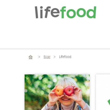
Home
>
Blog
>
Lifefood