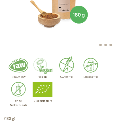
Really RAW
Vegan
Glutenfrei
Laktosefrei
Ohne
Biozertifiziert
Zuckerzusatz
(180 g)