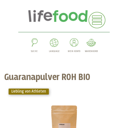
SUCHE
LANGUAGE
MEIN KONTO
WARENKORB
Guaranapulver ROH BIO
Liebling von Athleten